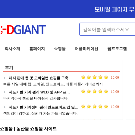
회사소개
홈페이지
쇼핑몰
어플리케이션
웹프로그램
후기
10.00
지도기반 기계 관리 WEB 및 APP 프…
마지막까지 최선을 다해줘서 감사합니다.
10.00
지도기반 기계정비 관리 안드로이드 앱 및…
책임감이 강하고, 신뢰가 가는 파트너였습니다.
10.00
기독 콘텐츠 플랫폼 안드로이드 앱서비스 …
늘 최선을 다해 적극적으로 개발에 임해주셔서 무사히 잘 마칠 수 …
10.00
업체 정보 제공 서비스 안드로이드 웹앱 …
쇼핑몰 | 농산물 쇼핑몰 사이트
전문적이고 피드백이 빠르게 작업 해주신 점에 대해서 감사드립니다 …