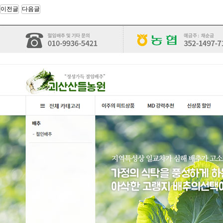
10.00
장기 요양 기관 정보제공 안드로이드 앱 …
이전글
다음글
사장님의 경험에서 우러나온 순조롭고 깔끔한 일 진행으로 잘 마무리…
10.00
위치 기반 식당 정보 제공 및 메뉴판 제…
까다로운 부분이 있었는데도, 전부 잘 맞춰서 제작해주셨습니다. …
10.00
데이팅 하이브리드 앱 디자인 및 개발
기술에 대한 전문성을 가진 대표님이 직접 계약과 조율을 해서 좋았…
10.00
o2o 해외 통역 가이드 매칭 앱 서비스…
좀 늦기는 했지만 생각보다 더 잘 만들어 주었습니다. 만들다보니 …
10.00
제지 판매 웹 및 모바일앱 쇼핑몰 구축
빠른 시일 내에 웹, 모바일, 안드로이드, 애플 애플리케이션까지 …