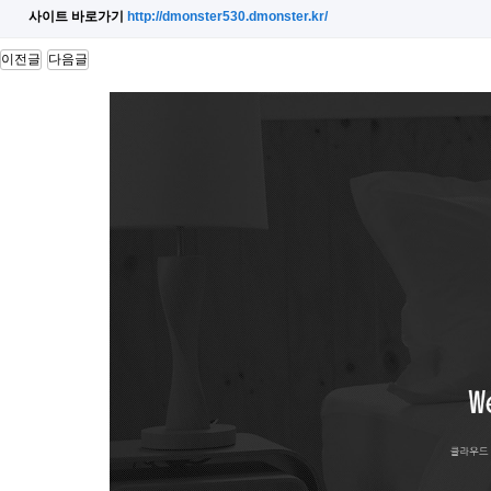
10.00
장기 요양 기관 정보제공 안드로이드 앱 …
사이트 바로가기
http://dmonster530.dmonster.kr/
사장님의 경험에서 우러나온 순조롭고 깔끔한 일 진행으로 잘 마무리…
이전글
다음글
10.00
위치 기반 식당 정보 제공 및 메뉴판 제…
까다로운 부분이 있었는데도, 전부 잘 맞춰서 제작해주셨습니다. …
10.00
데이팅 하이브리드 앱 디자인 및 개발
기술에 대한 전문성을 가진 대표님이 직접 계약과 조율을 해서 좋았…
10.00
o2o 해외 통역 가이드 매칭 앱 서비스…
좀 늦기는 했지만 생각보다 더 잘 만들어 주었습니다. 만들다보니 …
10.00
제지 판매 웹 및 모바일앱 쇼핑몰 구축
빠른 시일 내에 웹, 모바일, 안드로이드, 애플 애플리케이션까지 …