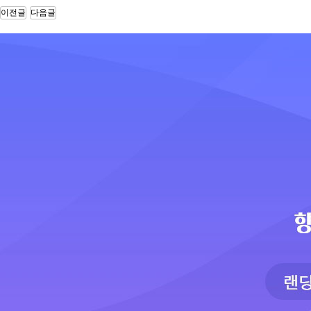
10.00
장기 요양 기관 정보제공 안드로이드 앱 …
이전글
다음글
사장님의 경험에서 우러나온 순조롭고 깔끔한 일 진행으로 잘 마무리…
10.00
위치 기반 식당 정보 제공 및 메뉴판 제…
까다로운 부분이 있었는데도, 전부 잘 맞춰서 제작해주셨습니다. …
10.00
데이팅 하이브리드 앱 디자인 및 개발
기술에 대한 전문성을 가진 대표님이 직접 계약과 조율을 해서 좋았…
10.00
o2o 해외 통역 가이드 매칭 앱 서비스…
좀 늦기는 했지만 생각보다 더 잘 만들어 주었습니다. 만들다보니 …
10.00
제지 판매 웹 및 모바일앱 쇼핑몰 구축
빠른 시일 내에 웹, 모바일, 안드로이드, 애플 애플리케이션까지 …