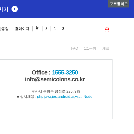
포트폴리오
로그인
반응형
홈페이지
È¨
8
1
3
FAQ
1:1문의
새글
Office :
1555-3250
info@semicolons.co.kr
------------------------------------------------------------
· 부산시 금정구 금정로 225, 3층
■ 상시채용 :
php,java,ios,android,ar,vr,c#,Node