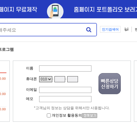
íµì
인기검색어
프로그램
이름
0.00
휴대폰
-
-
이메일
0.00
메모
*고객님의 정보는 상담을 위해서만 사용됩니다.
0.00
개인정보 활용동의
0.00
…