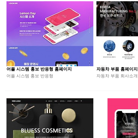
10.00
장기 요양 기관 정보제공 안드로이드 앱 …
사장님의 경험에서 우러나온 순조롭고 깔끔한 일 진행으로 잘 마무리…
10.00
위치 기반 식당 정보 제공 및 메뉴판 제…
까다로운 부분이 있었는데도, 전부 잘 맞춰서 제작해주셨습니다. …
10.00
데이팅 하이브리드 앱 디자인 및 개발
기술에 대한 전문성을 가진 대표님이 직접 계약과 조율을 해서 좋았…
10.00
o2o 해외 통역 가이드 매칭 앱 서비스…
좀 늦기는 했지만 생각보다 더 잘 만들어 주었습니다. 만들다보니 …
10.00
제지 판매 웹 및 모바일앱 쇼핑몰 구축
어플 시스템 홍보 반응형 홈페이지
자동차 부품 홈페이지
빠른 시일 내에 웹, 모바일, 안드로이드, 애플 애플리케이션까지 …
어플 시스템 홍보 반응형
자동차 부품 회사소개