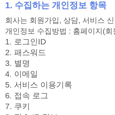
1. 수집하는 개인정보 항목
10.00
장기 요양 기관 정보제공 안드로이드 앱 …
사장님의 경험에서 우러나온 순조롭고 깔끔한 일 진행으로 잘 마무리…
10.00
위치 기반 식당 정보 제공 및 메뉴판 제…
회사는 회원가입, 상담, 서비스 
까다로운 부분이 있었는데도, 전부 잘 맞춰서 제작해주셨습니다. …
10.00
개인정보 수집방법 : 홈페이지(회
데이팅 하이브리드 앱 디자인 및 개발
기술에 대한 전문성을 가진 대표님이 직접 계약과 조율을 해서 좋았…
로그인ID
10.00
o2o 해외 통역 가이드 매칭 앱 서비스…
좀 늦기는 했지만 생각보다 더 잘 만들어 주었습니다. 만들다보니 …
패스워드
10.00
제지 판매 웹 및 모바일앱 쇼핑몰 구축
빠른 시일 내에 웹, 모바일, 안드로이드, 애플 애플리케이션까지 …
별명
이메일
서비스 이용기록
접속 로그
쿠키