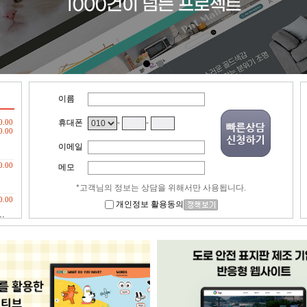
이름
0.00
휴대폰
-
-
이메일
0.00
메모
*고객님의 정보는 상담을 위해서만 사용됩니다.
0.00
개인정보 활용동의
…
0.00
…
0.00
0.00