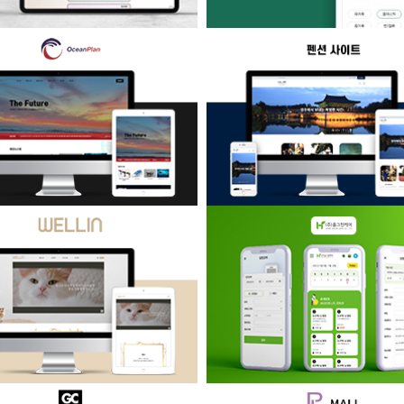
헤이플 플로깅 캠페인 커뮤니티
족치유캠프 스마트 워크북
이션
시스템 회사 반응형 홈페이지
펜션 소개/예약 반응형 사