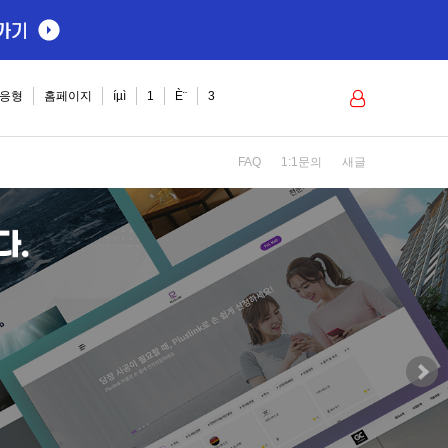
로그인
응형
홈페이지
íµì
1
È¨
3
FAQ
1:1문의
새글