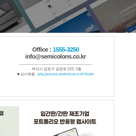
Office :
1555-3250
info@semicolons.co.kr
------------------------------------------------------------
· 부산시 금정구 금정로 225, 3층
■ 상시채용 :
php,java,ios,android,ar,vr,c#,Node