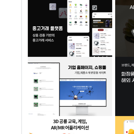
크로스펫
부산퀴즈 게임 어플리케이션 부키부퀴
중고거래 플랫폼
AR