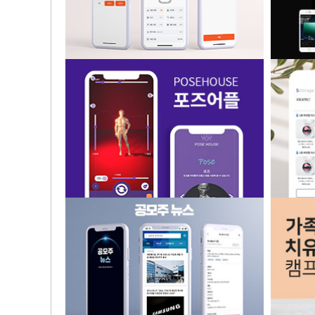
차량 원격제어 및 확인 어플리케이션
수중
포즈하우스_포즈어플
스